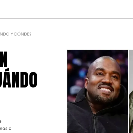
ICIAS
NOHYPE
ESPECIALES
PRENSA
ÁNDO Y DÓNDE?
EN
UÁNDO
e
noslo