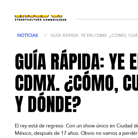
NOT
NOTICIAS
/
GUÍA RÁPIDA: YE EN CDMX. ¿CÓMO, CU
GUÍA RÁPIDA: YE 
CDMX. ¿CÓMO, C
Y DÓNDE?
El rey está de regreso. Con un show único en Ciudad d
México, después de 17 años. Obvio no vamos a perdér