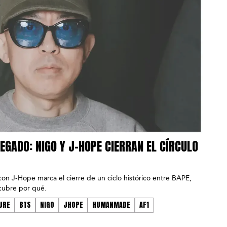
LEGADO: NIGO Y J-HOPE CIERRAN EL CÍRCULO
on J-Hope marca el cierre de un ciclo histórico entre BAPE,
scubre por qué.
URE
BTS
NIGO
JHOPE
HUMANMADE
AF1