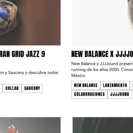
RAN GRID JAZZ 9
NEW BALANCE X JJJJO
New Balance y JJJJound present
running de los años 2000. Conoc
unn y Saucony y descubre todos
México.
NEW BALANCE
LANZAMIENTO
COLLAB
SAUCONY
COLABORACIONES
JJJJOUND