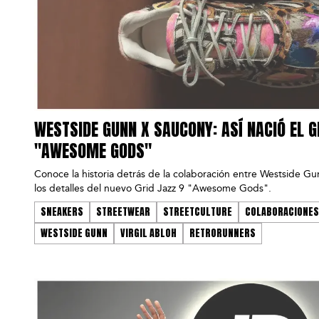
WESTSIDE GUNN X SAUCONY: ASÍ NACIÓ EL G
"AWESOME GODS"
Conoce la historia detrás de la colaboración entre Westside G
los detalles del nuevo Grid Jazz 9 "Awesome Gods".
SNEAKERS
STREETWEAR
STREETCULTURE
COLABORACIONES
WESTSIDE GUNN
VIRGIL ABLOH
RETRORUNNERS