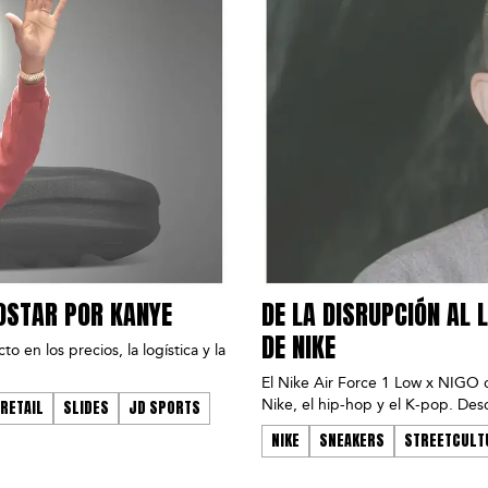
POSTAR POR KANYE
DE LA DISRUPCIÓN AL 
DE NIKE
o en los precios, la logística y la
El Nike Air Force 1 Low x NIGO c
Nike, el hip-hop y el K-pop. De
RETAIL
SLIDES
JD SPORTS
NIKE
SNEAKERS
STREETCULT