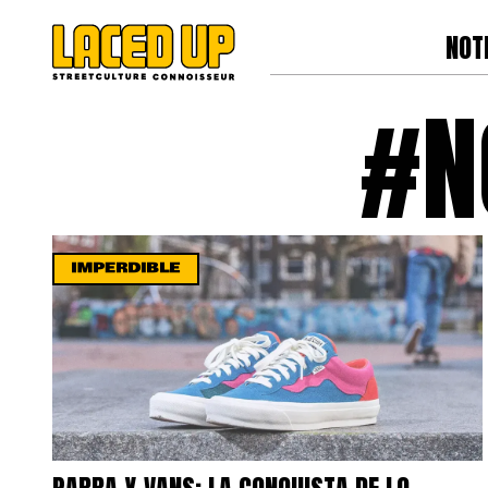
NOT
#N