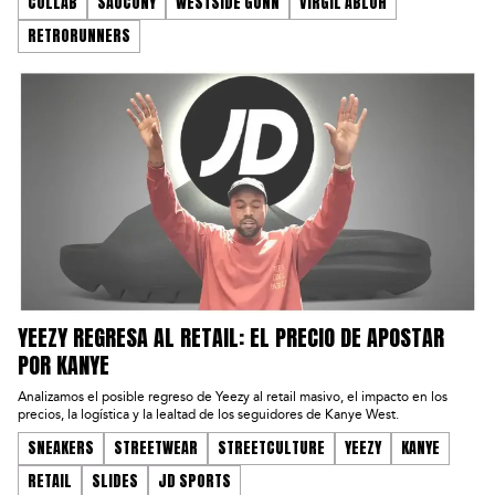
COLLAB
SAUCONY
WESTSIDE GUNN
VIRGIL ABLOH
RETRORUNNERS
YEEZY REGRESA AL RETAIL: EL PRECIO DE APOSTAR
POR KANYE
Analizamos el posible regreso de Yeezy al retail masivo, el impacto en los
precios, la logística y la lealtad de los seguidores de Kanye West.
SNEAKERS
STREETWEAR
STREETCULTURE
YEEZY
KANYE
RETAIL
SLIDES
JD SPORTS