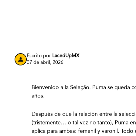
Puma debuta con Portugal y lanza jerseys 2026 con vib
premium. El posible último kit de CR7 ya tiene fecha d
en México.
PUMA
MUNDIAL
FÚTBOL
FIFA
JERSEY
CRISTIANO RONA
Escrito por
LacedUpMX
07 de abril, 2026
Bienvenido a la Seleção. Puma se queda c
años.
Después de que la relación entre la selecc
(tristemente… o tal vez no tanto), Puma ent