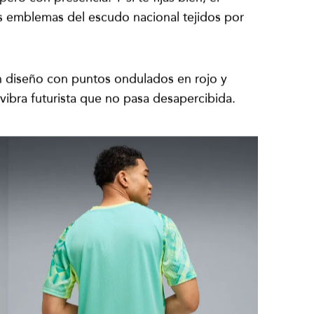
ero con presencia. Y si te fijas bien, el
s emblemas del escudo nacional tejidos por
 Un diseño con puntos ondulados en rojo y
vibra futurista que no pasa desapercibida.