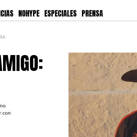
ICIAS
NOHYPE
ESPECIALES
PRENSA
RÍA
AMIGO:
ano
r con