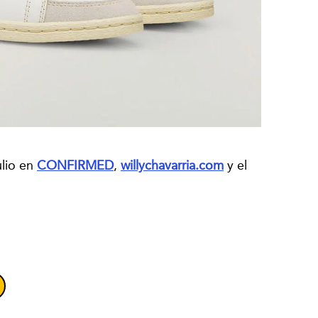
ulio en
CONFIRMED
,
willychavarria.com
y el