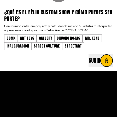
¿QUÉ ES EL FÉLIX CUSTOM SHOW Y CÓMO PUEDES SER
PARTE?
Una reunión entre amigos, arte y café, dónde más de 50 artistas reinterpretan
al personaje creado por Juan Carlos Arenas “ROBOTSODA”.
CDMX
ART TOYS
GALLERY
CHUCHO ROJAS
MR. KONE
INAUGURACIÓN
STREET CULTURE
STREETART
SUBIR
FOOTER